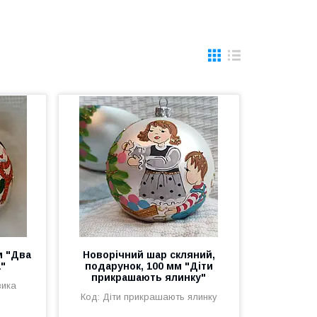
м "Два
Новорічний шар скляний,
а"
подарунок, 100 мм "Діти
прикрашають ялинку"
вика
Діти прикрашають ялинку