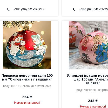
+380 (99) 041-32-25
+380 (99) 041-32-25
Прикраса новорічна куля 100
Ялинкові іграшки ново
мм "Сніговички з пташками"
шар 100 мм "Ангели
звірята"
1015 Снеговики с птичками
Ангелик і звірят
254 ₴
248 ₴
Немає в наявності
Немає в наявності