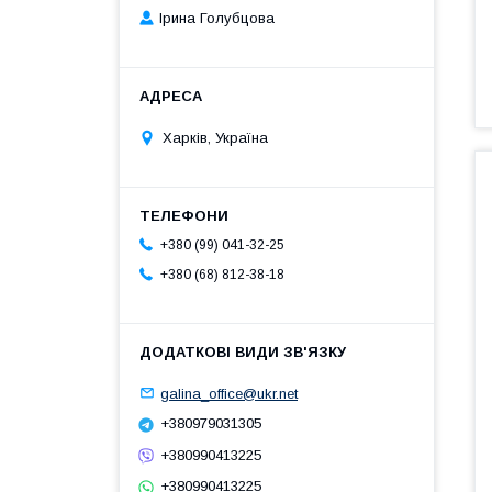
Ірина Голубцова
Харків, Україна
+380 (99) 041-32-25
+380 (68) 812-38-18
galina_office@ukr.net
+380979031305
+380990413225
+380990413225