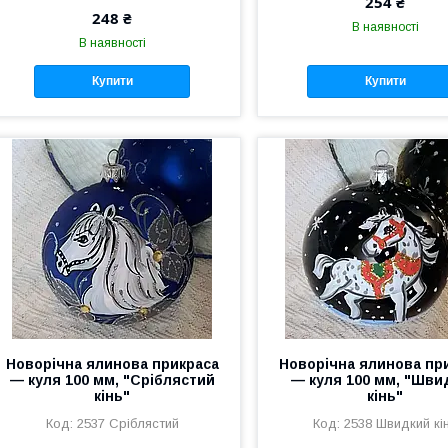
254 ₴
248 ₴
В наявності
В наявності
Купити
Купити
Новорічна ялинова прикраса
Новорічна ялинова пр
— куля 100 мм, "Сріблястий
— куля 100 мм, "Шви
кінь"
кінь"
2537 Сріблястий
2538 Швидкий кі