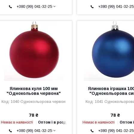
+380 (99) 041-32-25
+380 (99) 041-32-25
Ялинкова куля 100 мм
Ялинкова іграшка 10
"Однокольова червона"
"Однокольорова си
1040 Однокольорова червон
1041 Однокольоров
78 ₴
78 ₴
Немає в наявності
Оптом і в роздріб
Немає в наявності
Оптом і
+380 (99) 041-32-25
+380 (99) 041-32-25