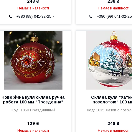
248 ₴
238 ₴
Немає в наявності
Немає в наявності
+380 (99) 041-32-25
+380 (99) 041-32-25
Новорічна куля скляна ручна
Скляна куля "Хатки
робота 100 мм "Прозденна"
позолотою" 100 
1050 Праздничный
1035 Хатки с позо
129 ₴
248 ₴
Немає в наявності
Немає в наявності