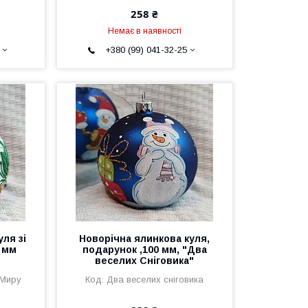
258 ₴
Немає в наявності
+380 (99) 041-32-25
ля зі
Новорічна ялинкова куля,
0 мм
подарунок ,100 мм, "Два
веселих Сніговика"
 Миру
Два веселих сніговика