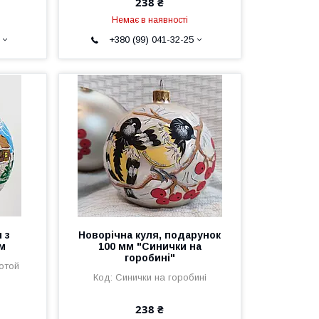
238 ₴
Немає в наявності
+380 (99) 041-32-25
 з
Новорічна куля, подарунок
мм
100 мм "Синички на
горобині"
лотой
Синички на горобині
238 ₴