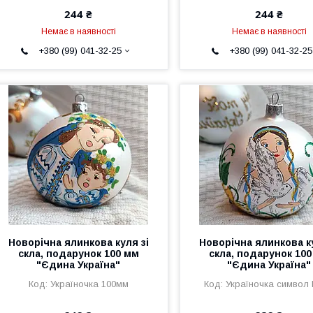
244 ₴
244 ₴
Немає в наявності
Немає в наявності
+380 (99) 041-32-25
+380 (99) 041-32-25
Новорічна ялинкова куля зі
Новорічна ялинкова ку
скла, подарунок 100 мм
скла, подарунок 10
"Єдина Україна"
"Єдина Україна"
Україночка 100мм
Україночка символ