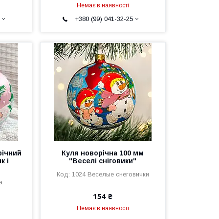
Немає в наявності
+380 (99) 041-32-25
річний
Куля новорічна 100 мм
к і
"Веселі сніговики"
1024 Веселые снеговички
а
154 ₴
Немає в наявності