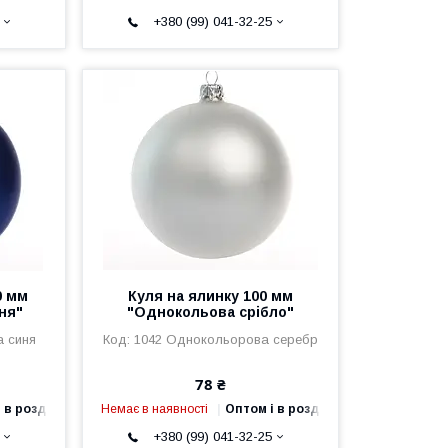
+380 (99) 041-32-25
0 мм
Куля на ялинку 100 мм
ня"
"Однокольова срібло"
а синя
1042 Однокольорова серебр
78 ₴
 в роздріб
Немає в наявності
Оптом і в роздріб
+380 (99) 041-32-25