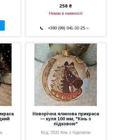
258 ₴
Немає в наявності
+380 (99) 041-32-25
икраса
Новорічна ялинова прикраса
дкий
— куля 100 мм, "Кінь з
підковою"
нь
2531 Кінь з підковою