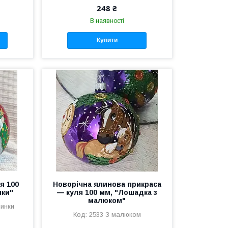
248 ₴
В наявності
Купити
я 100
Новорічна ялинова прикраса
нки"
— куля 100 мм, "Лошадка з
малюком"
линки
2533 З малюком