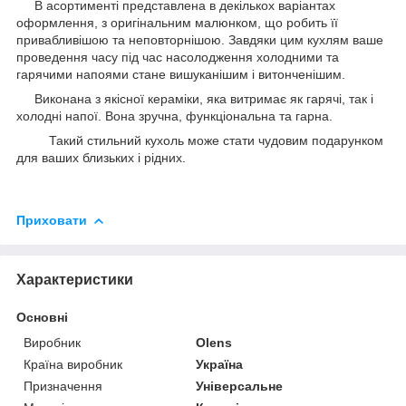
В асортименті представлена в декількох варіантах
оформлення, з оригінальним малюнком, що робить її
привабливішою та неповторнішою. Завдяки цим кухлям ваше
проведення часу під час насолодження холодними та
гарячими напоями стане вишуканішим і витонченішим.
Виконана з якісної кераміки, яка витримає як гарячі, так і
холодні напої. Вона зручна, функціональна та гарна.
Такий стильний кухоль може стати чудовим подарунком
для ваших близьких і рідних.
Приховати
Характеристики
Основні
Виробник
Olens
Країна виробник
Україна
Призначення
Універсальне