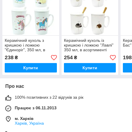
Керамічний кухоль з
Керамічний кухоль із
Кера
кришкою і ложкою
кришкою і ложкою "Лавлі"
Бас"
"Єдиноріг", 350 мл, в
350 мл, в асортименті
асортименті
238
254
198
₴
₴
Купити
Купити
Про нас
100% позитивних з 22 відгуків за рік
Працює з 06.11.2013
м. Харків
Харків, Україна