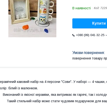
В наявності
Код:
7229
Купити
+380 (99) 041-32-25
повернення товару п
ерамічний кавовий набір на 4 персони "Сови". У наборі — 4 чашки, 
олір: білий із малюнком.
иконаний із якісної кераміки, яка витримає як гарячі, так і холодн
акий стильний набір може стати чудовим подарунком для ваших