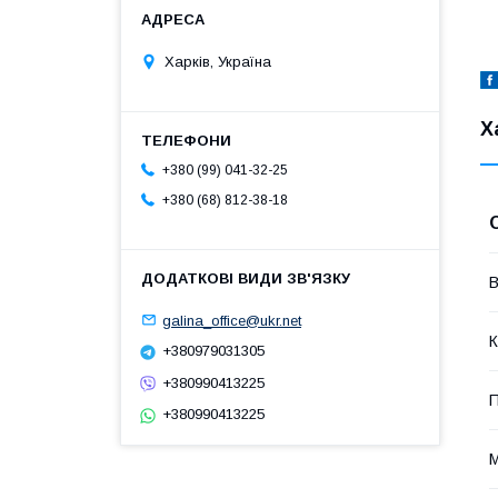
Харків, Україна
Х
+380 (99) 041-32-25
+380 (68) 812-38-18
В
galina_office@ukr.net
К
+380979031305
+380990413225
П
+380990413225
М