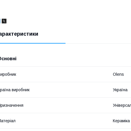
арактеристики
Основні
иробник
Olens
раїна виробник
Україна
ризначення
Універса
атеріал
Кераміка