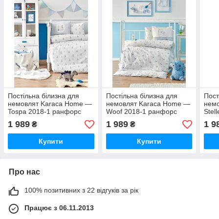
Постільна білизна для
Постільна білизна для
Пост
немовлят Karaca Home —
немовлят Karaca Home —
нем
Tospa 2018-1 ранфорс
Woof 2018-1 ранфорс
Stel
1 989
1 989
1 9
₴
₴
Купити
Купити
Про нас
100% позитивних з 22 відгуків за рік
Працює з 06.11.2013