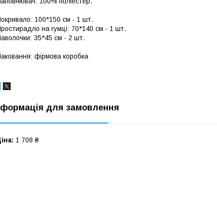
аповнювач: 100% поліестер.
окривало: 100*150 см - 1 шт.
ростирадло на гумці: 70*140 см - 1 шт.
аволочки: 35*45 см - 2 шт.
аковання: фірмова коробка
нформація для замовлення
іна:
1 708 ₴