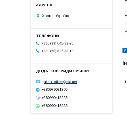
Н
П
Харків, Україна
П
Н
П
+380 (99) 041-32-25
+380 (68) 812-38-18
І
galina_office@ukr.net
Ц
+380979031305
+380990413225
+380990413225