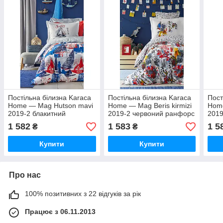
Постільна білизна Karaca
Постільна білизна Karaca
Пост
Home — Mag Hutson mavi
Home — Mag Beris kirmizi
Hom
2019-2 блакитний
2019-2 червоний ранфорс
2019
ранфорс підліткова
підліткова
ранф
1 582
1 583
1 5
₴
₴
Купити
Купити
Про нас
100% позитивних з 22 відгуків за рік
Працює з 06.11.2013