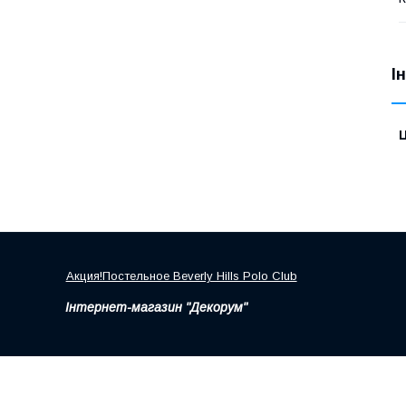
І
Ц
Акция!Постельное Beverly Hills Polo Club
Інтернет-магазин "Декорум"