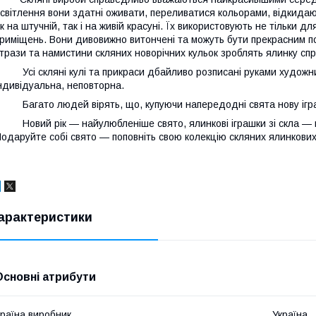
світлення вони здатні оживати, переливатися кольорами, відкидаюч
к на штучній, так і на живій красуні. Їх використовують не тільки
риміщень. Вони дивовижно витончені та можуть бути прекрасним по
трази та намистини скляних новорічних кульок зроблять ялинку сп
сі скляні кулі та прикраси дбайливо розписані руками художник
ндивідуальна, неповторна.
агато людей вірять, що, купуючи напередодні свята нову ігра
овий рік — найулюбленіше свято, ялинкові іграшки зі скла — н
одаруйте собі свято — поповніть свою колекцію скляних ялинкових
арактеристики
Основні атрибути
раїна виробник
Україна