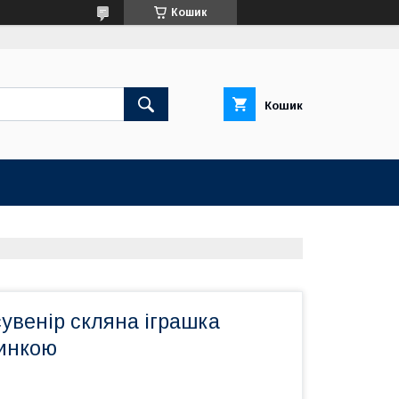
Кошик
Кошик
увенір скляна іграшка
линкою