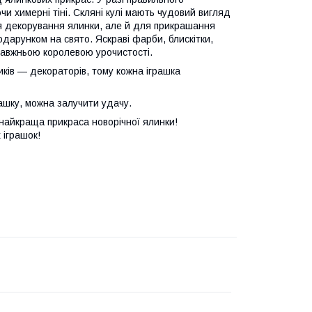
и химерні тіні. Скляні кулі мають чудовий вигляд
 для декорування ялинки, але й для прикрашання
дарунком на свято. Яскраві фарби, блискітки,
равжньою королевою урочистості.
ів — декораторів, тому кожна іграшка
шку, можна залучити удачу.
айкраща прикраса новорічної ялинки!
 іграшок!