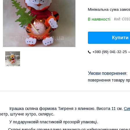
Мінімальна сума замов
В наявності
Код:
С010
Купити
+380 (99) 041-32-25
повернення товару п
грашка скляна формова Тигреня з ялинкою. Висота 11 см.
Си
етр, штучне хутро, склярус.
 подарунковій пластиковій прозорій упаковці.
кляні вироби справедливо вважаються найкрасивішими серед ял