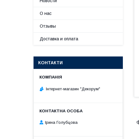
Новости
О нас
Отзывы
Доставка и оплата
КОНТАКТИ
Інтернет-магазин "Декорум"
І
ф
Ірина Голубцова
У
С