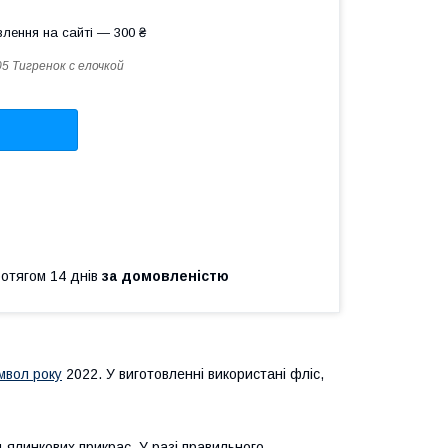
лення на сайті — 300 ₴
5 Тигренок с елочкой
ротягом 14 днів
за домовленістю
мвол року
2022. У виготовленні використані фліс,
инкових прикрас. У разі правильного