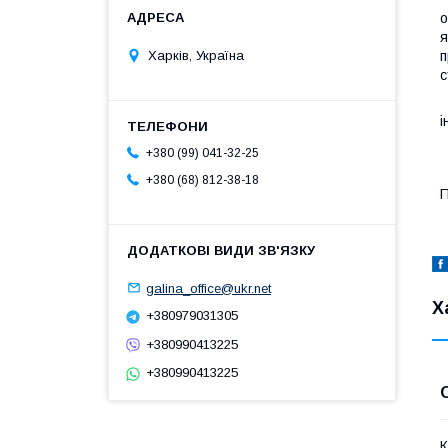
о
я
п
Харків, Україна
с
У
і
Б
+380 (99) 041-32-25
Н
+380 (68) 812-38-18
П
galina_office@ukr.net
Х
+380979031305
+380990413225
+380990413225
К