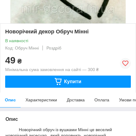
Новорічний декор Обруч Мінні
В наявності
Код: Обруч Мінні
Роздріб
49
₴
Мінімальна сума замовлення на сайті — 300 ₴
Купити
Опис
Характеристики
Доставка
Оплата
Умови п
Опис
Новорічний обруч із вушками Мінні це веселий
новорічний аксесуар, який доповнить новорічний