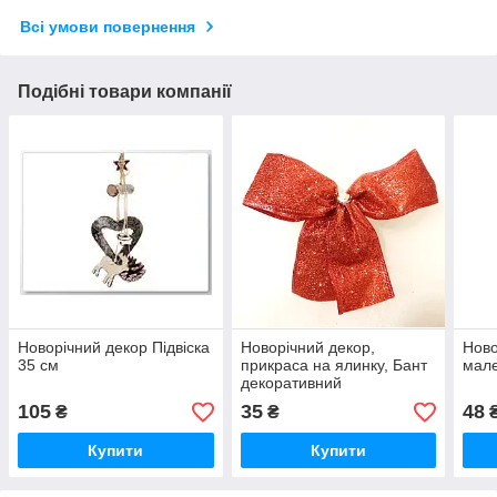
Всі умови повернення
Подібні товари компанії
Новорічний декор Підвіска
Новорічний декор,
Ново
35 см
прикраса на ялинку, Бант
мал
декоративний
105
35
48
₴
₴
Купити
Купити