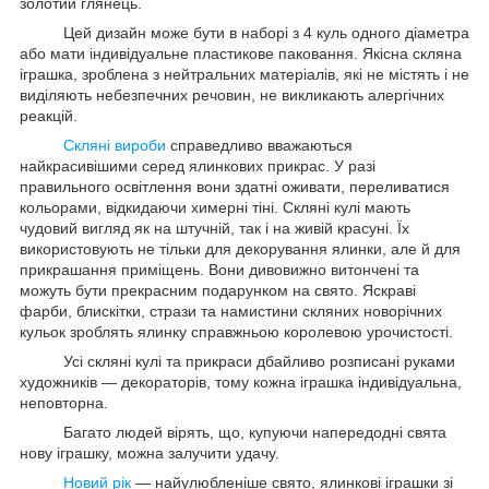
золотий глянець.
Цей дизайн може бути в наборі з 4 куль одного діаметра
або мати індивідуальне пластикове паковання. Якісна скляна
іграшка, зроблена з нейтральних матеріалів, які не містять і не
виділяють небезпечних речовин, не викликають алергічних
реакцій.
Скляні вироби
справедливо вважаються
найкрасивішими серед ялинкових прикрас. У разі
правильного освітлення вони здатні оживати, переливатися
кольорами, відкидаючи химерні тіні. Скляні кулі мають
чудовий вигляд як на штучній, так і на живій красуні. Їх
використовують не тільки для декорування ялинки, але й для
прикрашання приміщень. Вони дивовижно витончені та
можуть бути прекрасним подарунком на свято. Яскраві
фарби, блискітки, стрази та намистини скляних новорічних
кульок зроблять ялинку справжньою королевою урочистості.
Усі скляні кулі та прикраси дбайливо розписані руками
художників — декораторів, тому кожна іграшка індивідуальна,
неповторна.
Багато людей вірять, що, купуючи напередодні свята
нову іграшку, можна залучити удачу.
Новий рік
— найулюбленіше свято, ялинкові іграшки зі