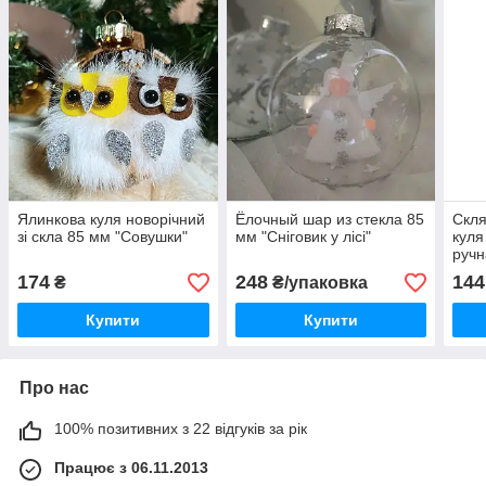
Ялинкова куля новорічний
Ёлочный шар из стекла 85
Скля
зі скла 85 мм "Совушки"
мм "Сніговик у лісі"
куля
ручн
Мик
174
248
144
₴
₴/упаковка
Купити
Купити
Про нас
100% позитивних з 22 відгуків за рік
Працює з 06.11.2013