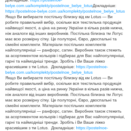
belye.com.ua/komplekty/postelnoe_belye_lotus
Докладніше:
https://postelnoe-belye.com.ua/komplekty/postelnoe_belye_lotus
Якщо Ви вибираєте постільну білизну від км Lotus — Ви
робите правильний вибір, оскільки вся текстильна продукція
найвищої якості, а ціна на ринку України в кілька разів нижча,
ніж аналоги від інших виробників. Постільна білизна тм Лотус
має всю розмірну сітку. Це полуторні, Євро, двоспальні та
сімейні комплекти. Матеріали постільних комплектів
найпопулярніші — ранфорс, сатин. Виробник також стежить
за асортиментом кольорів і підбирає для Вас найпопулярніші,
гарні та наймодніші тренди. Зробіть і Ви Ваше ліжко
красивішим з тм Lotus.
Докладніше:
https://postelnoe-
belye.com.ua/komplekty/postelnoe_belye_lotus
Якщо Ви вибираєте постільну білизну від км Lotus — Ви
робите правильний вибір, оскільки вся текстильна продукція
найвищої якості, а ціна на ринку України в кілька разів нижча,
ніж аналоги від інших виробників. Постільна білизна тм Лотус
має всю розмірну сітку. Це полуторні, Євро, двоспальні та
сімейні комплекти. Матеріали постільних комплектів
найпопулярніші — ранфорс, сатин. Виробник також стежить
за асортиментом кольорів і підбирає для Вас найпопулярніші,
гарні та наймодніші тренди. Зробіть і Ви Ваше ліжко
красивішим з тм Lotus.
Докладніше:
https://postelnoe-