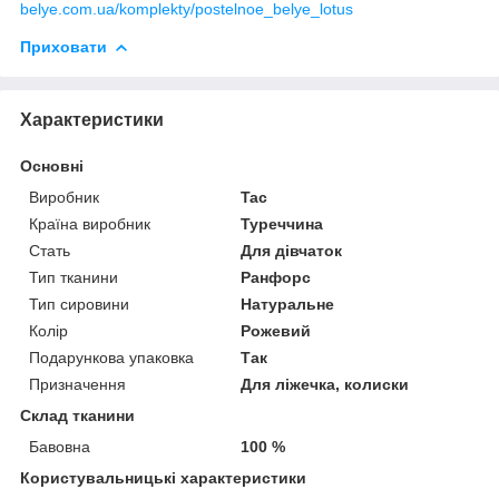
belye.com.ua/komplekty/postelnoe_belye_lotus
Приховати
Характеристики
Основні
Виробник
Tac
Країна виробник
Туреччина
Стать
Для дівчаток
Тип тканини
Ранфорс
Тип сировини
Натуральне
Колір
Рожевий
Подарункова упаковка
Так
Призначення
Для ліжечка, колиски
Склад тканини
Бавовна
100 %
Користувальницькі характеристики