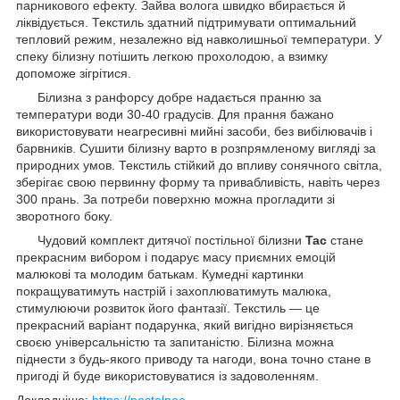
парникового ефекту. Зайва волога швидко вбирається й
ліквідується. Текстиль здатний підтримувати оптимальний
тепловий режим, незалежно від навколишньої температури. У
спеку білизну потішить легкою прохолодою, а взимку
допоможе зігрітися.
Білизна з ранфорсу добре надається пранню за
температури води 30-40 градусів. Для прання бажано
використовувати неагресивні мийні засоби, без вибілювачів і
барвників. Сушити білизну варто в розпрямленому вигляді за
природних умов. Текстиль стійкий до впливу сонячного світла,
зберігає свою первинну форму та привабливість, навіть через
300 прань. За потреби поверхню можна прогладити зі
зворотного боку.
Чудовий комплект дитячої постільної білизни
Tac
стане
прекрасним вибором і подарує масу приємних емоцій
малюкові та молодим батькам. Кумедні картинки
покращуватимуть настрій і захоплюватимуть малюка,
стимулюючи розвиток його фантазії. Текстиль — це
прекрасний варіант подарунка, який вигідно вирізняється
своєю універсальністю та запитаністю. Білизна можна
піднести з будь-якого приводу та нагоди, вона точно стане в
пригоді й буде використовуватися із задоволенням.
Докладніше:
https://postelnoe-