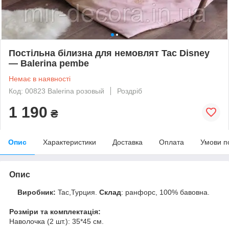
Постільна білизна для немовлят Tac Disney
— Balerina pembe
Немає в наявності
Код: 00823 Balerina розовый
Роздріб
1 190
₴
Опис
Характеристики
Доставка
Оплата
Умови п
Опис
Виробник:
Tac,Турция.
Склад
: ранфорс, 100% бавовна.
Розміри та комплектація:
Наволочка (2 шт.): 35*45 см.