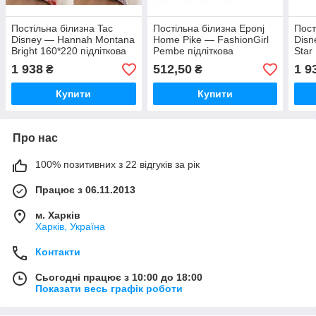
Постільна білизна Tac
Постільна білизна Eponj
Пост
Disney — Hannah Montana
Home Pike — FashionGirl
Disn
Bright 160*220 підліткова
Pembe підліткова
Star
1 938
512,50
1 9
₴
₴
Купити
Купити
Про нас
100% позитивних з 22 відгуків за рік
Працює з 06.11.2013
м. Харків
Харків, Україна
Контакти
Сьогодні працює з 10:00 до 18:00
Показати весь графік роботи