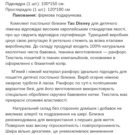
Підковдра (1 шт.): 100*150 см.
Простирадло (1 шт.): 120*180 см.
Паковання:
фірмова подарункова.
Комплект постільної білизни
Tac Disney
для дитячого
ліжечка відповідає високим європейським стандартам якості,
про що свідчить відповідна сертифікація. Турецький виробник
цінує свою репутацію й ретельно стежить за всіма етапами
виробництва. До складу продукції входить 100% натуральна
екологічно чиста бавовна, тканина виготовлення — ранфорс.
Текстиль пошитий із тканин компаньйонів, основними в
оформленні є блакитний колір.
М'який і ніжний матеріал ранфорс ідеально підходить для
пошиття дитячої постільної білизни. Виріб огорне ніжною
хмарою турботи й ласка. Ранфорс по суті є поліпшеним
варіантом бязі, для його виготовлення використовують
спеціально оброблені скручені бавовняні нитки. Текстиль має
прекрасні споживчі властивості.
Натуральний склад без сторонніх домішок і добавок не
викликає алергії та подразнення на шкірі. Білизна
рекомендована для використання з перших днів життя.
Поверхня має високу гігроскопічність і повітропроникність.
Шкіра вільно дихатиме, це унеможливлює виникнення